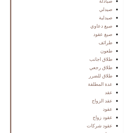
صيادلة
صيدلي
صيدلية
صيغ دعاوي
صيغ عقود
طرائف
طعون
طلاق اجانب
طلاق رجعي
طلاق للضرر
عدة المطلقة
عقد
عقد الزواج
عقود
عقود زواج
عقود شركات