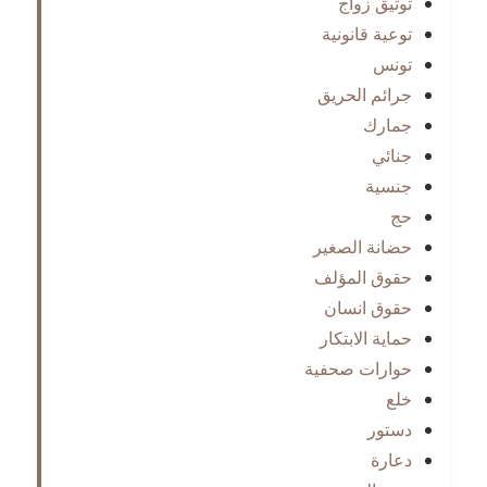
توثيق زواج
توعية قانونية
تونس
جرائم الحريق
جمارك
جنائي
جنسية
حج
حضانة الصغير
حقوق المؤلف
حقوق انسان
حماية الابتكار
حوارات صحفية
خلع
دستور
دعارة