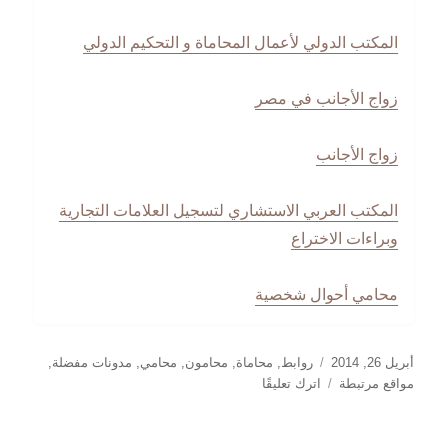
المكتب الدولي لأعمال المحاماة و التحكيم الدولي
زواج الأجانب في مصر
زواج الأجانب
المكتب العربي الاستشاري لتسجيل العلامات التجارية
وبراءات الاختراع
محامي أحوال شخصية
نُشرت
التصنيفات
أبريل 26, 2014
روابط
,
محاماة
,
محامون
,
محامي
,
مدونات مفضلة
,
في
على
مواقع مرتبطة
اترك تعليقًا
مواقع
مرتبطة