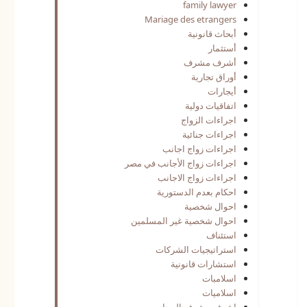
family lawyer
Mariage des etrangers
أبحاث قانونية
أستثمار
أشرف مشرف
أوراق تجارية
أيجارات
اتفاقيات دولية
اجراءات الزواج
اجراءات جنائية
اجراءات زواج اجانب
اجراءات زواج الأجانب في مصر
اجراءات زواج الاجانب
احكام بعدم الدستورية
احوال شخصية
احوال شخصية غير المسلمين
استئناف
استراتيجيات الشركات
استشارات قانونية
اسلامبات
اسلاميات
اشرف مشرف المحامي