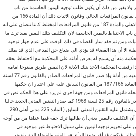
ر ولا يغير من ذلك أن يكون طلب توجيه اليمين الحاسمة من باب
الاحتياط بعد العمل بقانون المرافعات الحالي وقانون الاثبات ذلك أن المادة 166 من
قانون المرافعات الاهلي والمادة 187 من قانون المرافعات المختلط كانتا تنصان علي انه
 باب الاحتياط باليمين الحاسمة لان التكليف بتلك اليمين يفيد ترك ما
ثبات ومن ثم فقد سار القضاء في ذلك الوقت علي عدم جواز توجيه
طية الا أن هذا القضاء قد يؤدي الي ضياع حق المدعي الذي قد يملك
المحكمة منه أن يسمح له بعرض أدلته علي المحكمة مع الاحتفاظ بحقه
ذا رفضت المحكمة الاخذ بتلك الادلة لان اليمين طريق مفتوحا امامه
الي أن يستنفذ ما لديه من أدلة وإذ صدر قانون المرافعات الصادر بالقانون رقم 77 لسنة
1949 استبعد نص المادة 166/ 187 من القانون السابق عليه علي اعتبار ان حكمها
 قانون المرافعات ومن جهة اخري لم يرد علي هذا الحكم نص في
قانون الاثبات الصادر بالقانون رقم 25 لسنة 1968 كما صدر التقنين المدني الجديد خاليا
من نص مماثل كان يشتمل عليه التقنين المدني السابق ( المادة 225 مدني أهلي 290
ن التكليف باليمين يعني أن طالبها ترك حقه فيما عداها من من أوجه
 علي تحريم توجيه اليمين علي سبيل الاحتياط غير موجود في
حالي فيكون قد أقر ضمنا الرأي في الفقه والقضاء الذي يقتضي