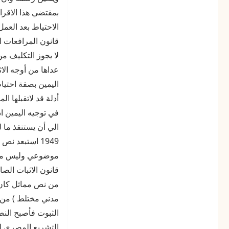
نظر
بمقتضي هذا الاقرا
الدعوي
وحتي
صدور
حكم
لا يجوز التكليف من
نهائي
عداها من أوجه الا
فيها
اليمين بصفة احتيا
أدلة قد لاتقبلها 
في توجيه اليمين ا
موضوعي وليس محله
مدني مختلط ) من أ
الثبوت فأصبح النص
التشريع المصري ال