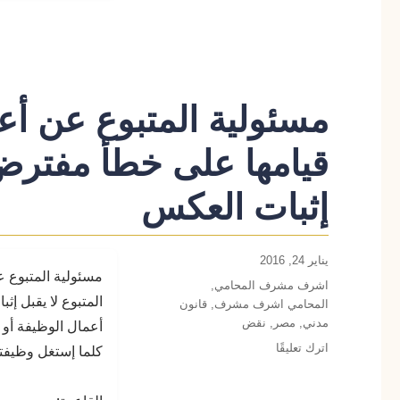
مسئولية المتبوع عن أعم
قيامها على خطأ مفترض 
إثبات العكس
نُشرت
يناير 24, 2016
مسئولية المتبوع 
في
التصنيفات
اشرف مشرف المحامي
,
المتبوع لا يقبل إث
المحامي اشرف مشرف
,
قانون
مدني
,
مصر
,
نقض
أعمال الوظيفة أو ك
على
اترك تعليقًا
كلما إستغل وظيفته أو
مسئولية
المتبوع