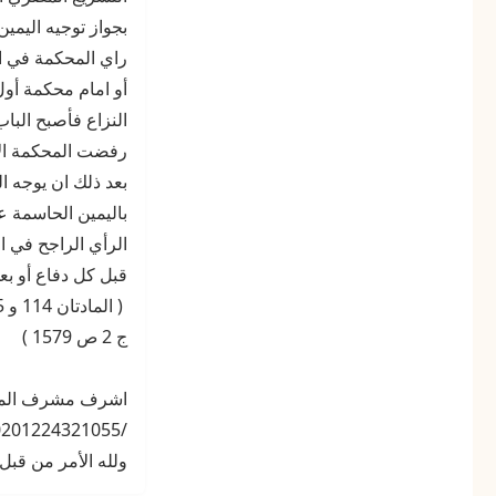
بجواز توجيه اليمي
راي المحكمة في ال
أو امام محكمة أول 
النزاع فأصبح الباب
رفضت المحكمة الاد
بعد ذلك ان يوجه ا
باليمين الحاسمة ع
الرأي الراجح في ا
قبل كل دفاع أو بعد
ج 2 ص 1579 )
/00201224321055 /
ولله الأمر من قبل