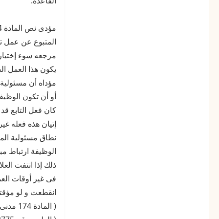
القاعدة:
عن
أعمال
تابعه
غير
المتبوع عن عمل تا
المشروعة
.
مرجعه سوء إختيار 
قيامها
يكون هذا العمل الض
على
مؤداه أن مسئولية 
خطأ
مفترض
أو أن تكون الوظيف
فى
كان فعل التابع قد 
جانب
إتيان هذه فعله غي
المتبوع
لا
نطاق مسئولية المتب
يقبل
الوظيفة ارتباط مب
إثبات
ذلك إذا انتفت العل
العكس
فى غير أوقات العم
انقطعت و لو مؤقتاً
( المادة 174 مدنى 131 لسنة 1948 )