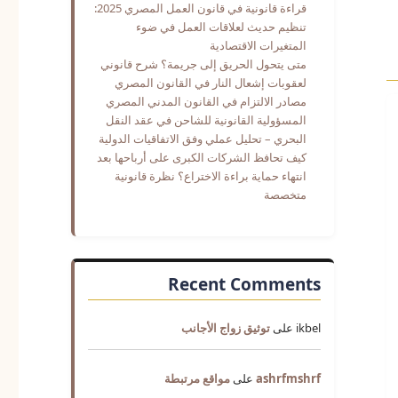
قراءة قانونية في قانون العمل المصري 2025:
تنظيم حديث لعلاقات العمل في ضوء
المتغيرات الاقتصادية
متى يتحول الحريق إلى جريمة؟ شرح قانوني
لعقوبات إشعال النار في القانون المصري
مصادر الالتزام في القانون المدني المصري
المسؤولية القانونية للشاحن في عقد النقل
البحري – تحليل عملي وفق الاتفاقيات الدولية
كيف تحافظ الشركات الكبرى على أرباحها بعد
انتهاء حماية براءة الاختراع؟ نظرة قانونية
متخصصة
Recent Comments
ikbel
على
توثيق زواج الأجانب
ashrfmshrf
على
مواقع مرتبطة