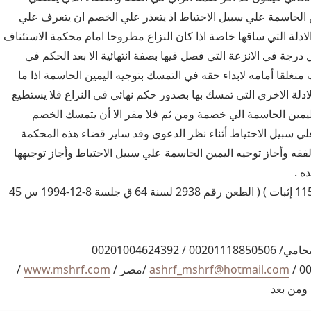
ن الحاسمة علي سبيل الاحتياط اذ يتعذر علي الخصم ان يتعرف علي
ادلة التي ساقها خاصة اذا كان النزاع مطروحا امام محكمة الاستئناف
درجة في الانزعة التي فصل فيها بصفة انتهائية الا بعد الحكم في
 منغلقا أمامه لابداء حقه في التمسك بتوجيه اليمين الحاسمة اذا ما
لة الاخري التي تمسك بها بصدور حكم نهائي في النزاع فلا يستطيع
ليمين الحاسمة الي خصمة ومن ثم فلا مفر الا أن يتمسك الخصم
لي سبيل الاحتياط أثناء نظر الدعوي وقد ساير قضاء هذه المحكمة
لفقه وأجاز توجيه اليمين الحاسمة علي سبيل الاحتياط وأجاز توجيهها
ه .
( المادتان 114 و 115 إثبات ) ( الطعن رقم 2938 لسنة 64 ق جلسة 8-12-1994 س 45
اشرف مشرف المحامي/ 00201118850506 / 00201004624392
ashrf_mshrf@hotmail.com
/مصر /
www.mshrf.com
/
 ومن بعد