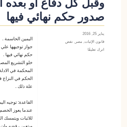
وقبل كل دفاع أو بعده أ
صدور حكم نهائي فيها
نُشرت
يناير 25, 2016
اليمين الحاسمة .
في
التصنيفات
قانون الإثبات
,
مصر
,
نقض
جواز توجيهها علي 
على
اترك تعليقًا
حكم نهائي فيها .
اليمين
الحاسمة
خلو التشريع المصر
جواز
المحكمة في الادلة 
توجيهها
الحكم في النزاع فل
علي
سبيل
علة ذلك .
الاحتياط
وقبل
القاعدة: توجيه ال
كل
دفاع
عندما يعوز الخصم ا
أو
للاثبات ويتمسك ال
بعده
ويتعين رفضه وان ك
أثناء