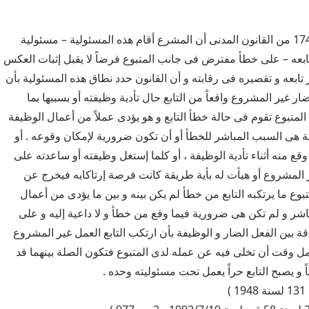
مؤدى نص المادة 174 من القانون المدنى أن المشرع أقام هذه المسئولية – مسئولية
بعه – على خطأ مفترض فى جانب المتبوع فرضاً لا يقبل إثبات العكس
تابعه و تقصيره فى رقابته و أن القانون حدد نطاق هذه المسئولية بأن
ار غير المشروع واقعاً من التابع حال تأدية وظيفته أو بسببها بما
المتبوع تقوم فى حالة خطأ التابع و هو يؤدى عملاً من أعمال الوظيفة
ة هى السبب المباشر للخطأ أو أن تكون ضرورية لإمكان وقوعه . أو
وقع منه أثناء تأدية الوظيفة ، أو كلما إستغل وظيفته أو ساعدته على
ر المشروع أو هيأت له بأية طريقة كانت فرصة إرتاكابه فيخرج عن
وع ما يرتكبه التابع من خطأ لم يكن بينه و بين ما يؤدى من أعمال
اشر و لم تكن هى ضرورية فيما وقع من خطأ و لا داعية إليه و على
اقة بين الفعل الضار و الوظيفة بأن ارتكب التابع العمل غير المشروع
ل وقت أن تخلى فيه عن عمله لدى المتبوع فتكون الصلة بينهما قد
 و يصبح التابع حراً يعمل تحت مسئوليته وحده .