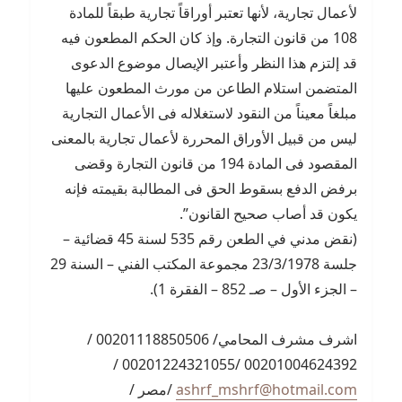
لأعمال تجارية، لأنها تعتبر أوراقاً تجارية طبقاً للمادة
108 من قانون التجارة. وإذ كان الحكم المطعون فيه
قد إلتزم هذا النظر وأعتبر الإيصال موضوع الدعوى
المتضمن استلام الطاعن من مورث المطعون عليها
مبلغاً معيناً من النقود لاستغلاله فى الأعمال التجارية
ليس من قبيل الأوراق المحررة لأعمال تجارية بالمعنى
المقصود فى المادة 194 من قانون التجارة وقضى
برفض الدفع بسقوط الحق فى المطالبة بقيمته فإنه
يكون قد أصاب صحيح القانون”.
(نقض مدني في الطعن رقم 535 لسنة 45 قضائية –
جلسة 23/3/1978 مجموعة المكتب الفني – السنة 29
– الجزء الأول – صـ 852 – الفقرة 1).
اشرف مشرف المحامي/ 00201118850506 /
00201004624392 /00201224321055 /
ashrf_mshrf@hotmail.com
/مصر /