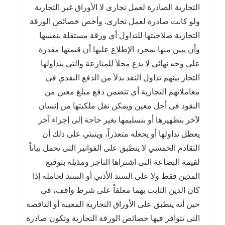
التجارية الصادرة لعمل تجارى لا الأوراق غير التجارية
ولو كانت صادرة لعمل تجارى. وأخص خصائص الورقة
التجارية صلاحيتها للتداول أي ورقة مستقلة بنفسها
وأن يبين منها بمجرد الإطلاع عليها أن قيمتها مقدرة
على وجه نهائي لا يدع محلاً للمنازعة والتي يتداولها
التجار بينهم تداول النقد بدلاً من الدفع النقدي فى
معاملاتهم التجارية أي تتضمن دفع مبلغ معين من
النقود فى أجل معين ويمكن نقل ملكيتها من إنسان
لآخر بتظهيرها أو بتسليمها بغير حاجة إلى إجراء آخر
يعطل تداولها أو يجعله متعذراً، وينبني على ذلك أن
التقادم الخمسي لا ينطبق على الفواتير التى تحمل بياناً
لقيمة البضاعة التى اشتراها التاجر ومذيلة بتوقيع
المدين فقط ولا على السند الأذني أو السند لحامله إذا
كان الدين الثابت بهما معلقاً على شرط واقف، فى
حين أنه ينطبق على الأوراق التجارية المعيبة أو الناقصة
التى تتوافر فيها خصائص الورقة التجارية وتكون صادرة