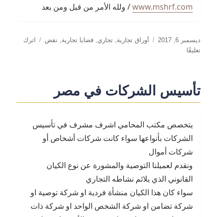
www.mshrf.com
/ ولله الأمر من قبل ومن بعد
نُشرت
التصنيفات
ديسمبر 6, 2017
أوراق تجارية
,
تجاري
,
قضايا تجارية
,
نقض
اترك
في
على
تعليقًا
تقادم
الأوراق
التجارية
تأسيس الشركات في مصر
يتخصص مكتب المحامي اشرف مشرف في تأسيس
الشركات بأنواعها سواء كانت شركات أشخاص أو
شركات أموال
ونقدم لعميلنا التوصية والمشورة عن نوع الكيان
القانوني الذي يلائم نشاطه التجاري
سواء كان هذا الكيان منشأة فردية او شركة توصية او
شركة تضامن او شركة الشخص الواحد او شركة ذات