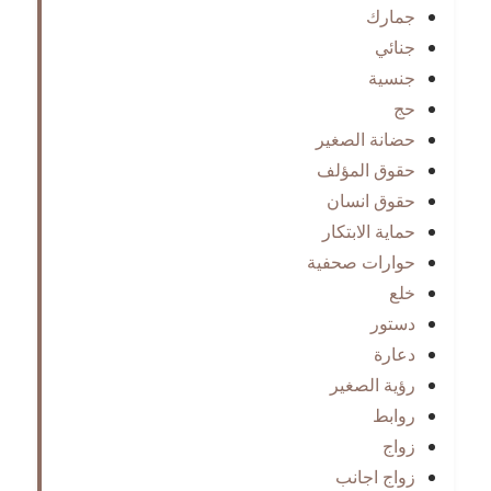
جمارك
جنائي
جنسية
حج
حضانة الصغير
حقوق المؤلف
حقوق انسان
حماية الابتكار
حوارات صحفية
خلع
دستور
دعارة
رؤية الصغير
روابط
زواج
زواج اجانب