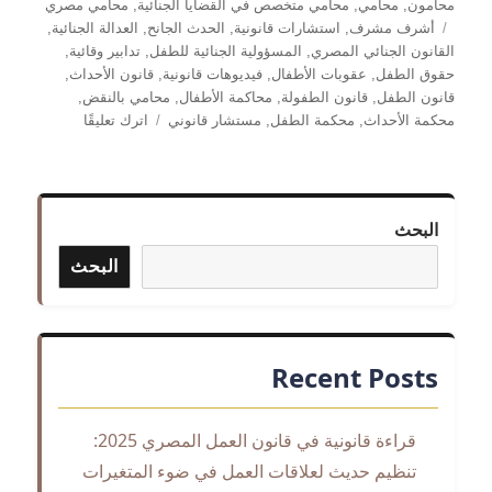
محامون
,
محامي
,
محامي متخصص في القضايا الجنائية
,
محامي مصري
الوسوم
أشرف مشرف
,
استشارات قانونية
,
الحدث الجانح
,
العدالة الجنائية
,
القانون الجنائي المصري
,
المسؤولية الجنائية للطفل
,
تدابير وقائية
,
حقوق الطفل
,
عقوبات الأطفال
,
فيديوهات قانونية
,
قانون الأحداث
,
قانون الطفل
,
قانون الطفولة
,
محاكمة الأطفال
,
محامي بالنقض
,
على
محكمة الأحداث
,
محكمة الطفل
,
مستشار قانوني
اترك تعليقًا
محاكمة
الطفل
في
القانون
البحث
المصري:
كيف
البحث
تُحدد
المسؤولية
الجنائية
وما
Recent Posts
هي
العقوبات؟
|
قراءة قانونية في قانون العمل المصري 2025:
شرح
تفصيلي
تنظيم حديث لعلاقات العمل في ضوء المتغيرات
من