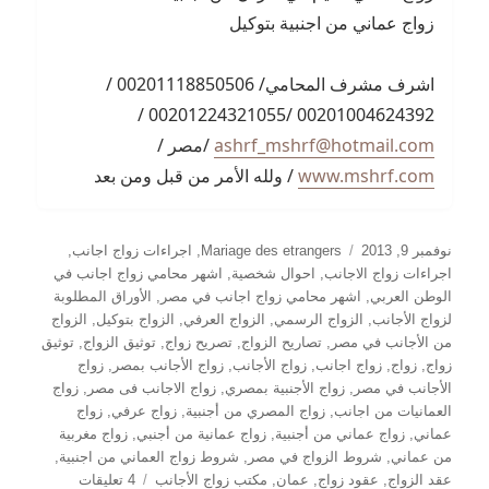
زواج عماني من اجنبية بتوكيل
اشرف مشرف المحامي/ 00201118850506 /
00201004624392 /00201224321055 /
ashrf_mshrf@hotmail.com
/مصر /
www.mshrf.com
/ ولله الأمر من قبل ومن بعد
نُشرت
التصنيفات
نوفمبر 9, 2013
Mariage des etrangers
,
اجراءات زواج اجانب
,
في
اجراءات زواج الاجانب
,
احوال شخصية
,
اشهر محامي زواج اجانب في
الوطن العربي
,
اشهر محامي زواج اجانب في مصر
,
الأوراق المطلوبة
لزواج الأجانب
,
الزواج الرسمي
,
الزواج العرفي
,
الزواج بتوكيل
,
الزواج
من الأجانب في مصر
,
تصاريح الزواج
,
تصريح زواج
,
توثيق الزواج
,
توثيق
زواج
,
زواج
,
زواج اجانب
,
زواج الأجانب
,
زواج الأجانب بمصر
,
زواج
الأجانب في مصر
,
زواج الأجنبية بمصري
,
زواج الاجانب فى مصر
,
زواج
العمانيات من اجانب
,
زواج المصري من أجنبية
,
زواج عرفي
,
زواج
عماني
,
زواج عماني من أجنبية
,
زواج عمانية من أجنبي
,
زواج مغربية
من عماني
,
شروط الزواج في مصر
,
شروط زواج العماني من اجنبية
,
على
عقد الزواج
,
عقود زواج
,
عمان
,
مكتب زواج الأجانب
4 تعليقات