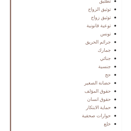
تطليق
توثيق الزواج
توثيق زواج
توعية قانونية
تونس
جرائم الحريق
جمارك
جنائي
جنسية
حج
حضانة الصغير
حقوق المؤلف
حقوق انسان
حماية الابتكار
حوارات صحفية
خلع