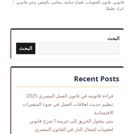
قانوني
,
قانون العقوبات
,
قضايا جنائية
,
محامي بالنقض
,
وعي قانوني
على
اترك تعليقًا
متى
يتحول
الحريق
إلى
البحث
جريمة؟
شرح
البحث
قانوني
لعقوبات
إشعال
النار
Recent Posts
في
القانون
المصري
قراءة قانونية في قانون العمل المصري 2025:
تنظيم حديث لعلاقات العمل في ضوء المتغيرات
الاقتصادية
متى يتحول الحريق إلى جريمة؟ شرح قانوني
لعقوبات إشعال النار في القانون المصري