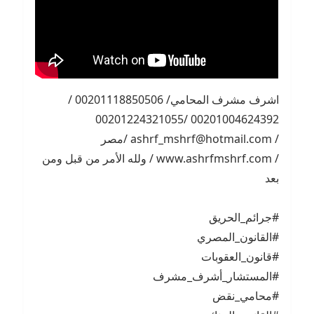
اشرف مشرف المحامي/ 00201118850506 /
00201004624392 /00201224321055
/ ashrf_mshrf@hotmail.com /مصر
/ www.ashrfmshrf.com / ولله الأمر من قبل ومن
بعد
#جرائم_الحريق
#القانون_المصري
#قانون_العقوبات
#المستشار_أشرف_مشرف
#محامي_نقض