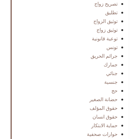
تصريح زواج
تطليق
توثيق الزواج
توثيق زواج
توعية قانونية
تونس
جرائم الحريق
جمارك
جنائي
جنسية
حج
حضانة الصغير
حقوق المؤلف
حقوق انسان
حماية الابتكار
حوارات صحفية